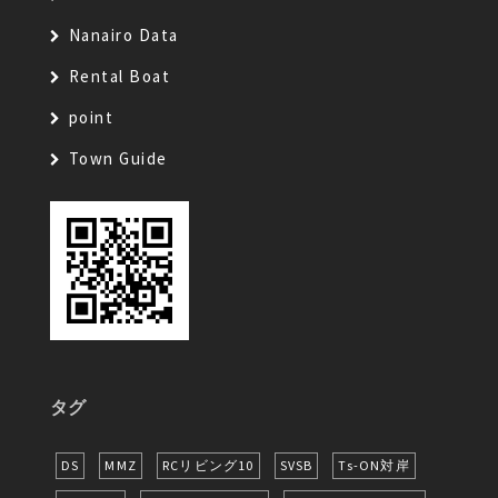
Nanairo Data
Rental Boat
point
Town Guide
タグ
DS
MMZ
RCリビング10
SVSB
Ts-ON対岸