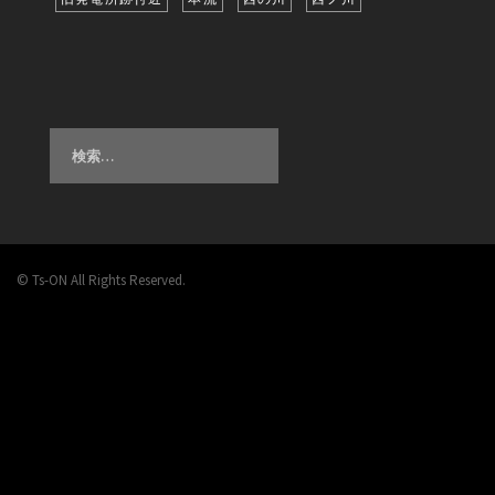
検
索:
© Ts-ON All Rights Reserved.