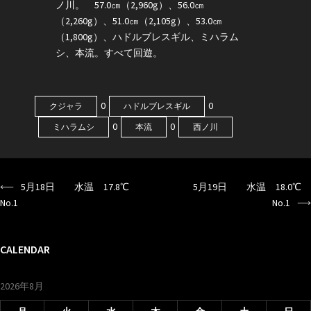
ノ川。 57.0㎝（2,960g）、56.0㎝
（2,260g）、51.0㎝（2,105g）、53.0㎝
（1,800g）、ハドルブレスギル、ミハラム
シ、本流。すべて回遊。
0
0
クジャラ
ハドルブレスギル
0
0
ミハラムシ
本流
西ノ川
⟵
5月18日 水温 17.8℃
5月19日 水温 18.0℃
投
No.1
No.1
⟶
稿
ナ
CALENDAR
ビ
ゲ
2026年8月
ー