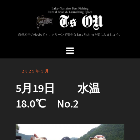
コ
ン
テ
ン
ツ
自然相手のHobbyです。クリーンで安全なBass Fishingを楽しみましょう。
へ
ス
キ
ッ
プ
2025年5月
5月19日 水温
18.0℃ No.2