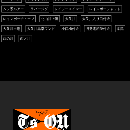
ムシ系ルアー
ラバージグ
レイジースイマー
レインボーシャット
レインボーチューブ
北山川上流
大又川
大又川入り口付近
大又川土場
大又川黒潮ワンド
小口橋付近
旧発電所跡付近
本流
西の川
西ノ川