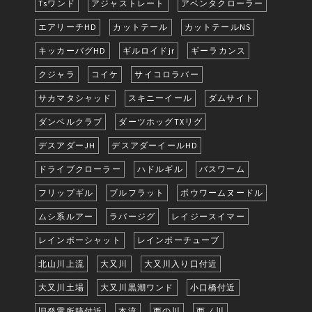
Tsワンド
アジャストレート
アベンタクローラー
エアリーチHD
カットテール
カットテールNS
キッカーバグHD
ギルロイドjr
ギーラカンス
クジャラ
コイケ
サイコロラバー
サカマタシャッド
スキニーイール
ダムサイト
ダンベルクラブ
ダーツホッグTXリグ
デスアダーJH
デスアダーイールHD
ドライブクローラー
ハドルギル
バスワーム
フリップギル
ブルフラット
ボウワームヌードル
ムシ系ルアー
ラバージグ
レイジースイマー
レインボーシャット
レインボーチューブ
北山川上流
大又川
大又川入り口付近
大又川土場
大又川黒潮ワンド
小口橋付近
旧発電所跡付近
本流
西の川
西ノ川