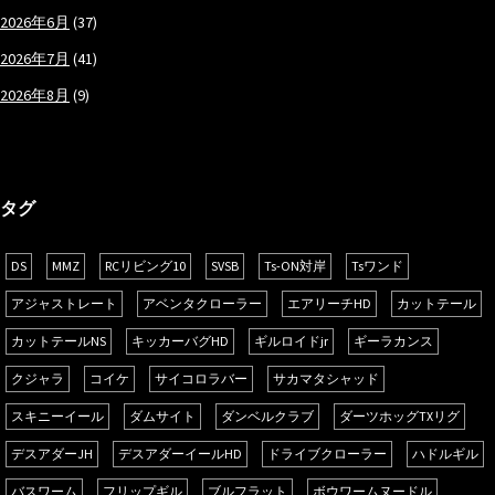
2026年6月
(37)
2026年7月
(41)
2026年8月
(9)
タグ
DS
MMZ
RCリビング10
SVSB
Ts-ON対岸
Tsワンド
アジャストレート
アベンタクローラー
エアリーチHD
カットテール
カットテールNS
キッカーバグHD
ギルロイドjr
ギーラカンス
クジャラ
コイケ
サイコロラバー
サカマタシャッド
スキニーイール
ダムサイト
ダンベルクラブ
ダーツホッグTXリグ
デスアダーJH
デスアダーイールHD
ドライブクローラー
ハドルギル
バスワーム
フリップギル
ブルフラット
ボウワームヌードル