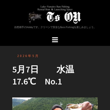
コ
ン
テ
ン
ツ
自然相手のHobbyです。クリーンで安全なBass Fishingを楽しみましょう。
へ
ス
キ
ッ
プ
2026年5月
5月7日 水温
17.6℃ No.1