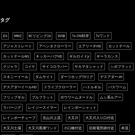
タグ
DS
MMZ
RCリビング10
SVSB
Ts-ON対岸
Tsワンド
アジャストレート
アベンタクローラー
エアリーチHD
カットテール
カットテールNS
キッカーバグHD
ギルロイドjr
ギーラカンス
クジャラ
コイケ
サイコロラバー
サカマタシャッド
シボフラット
スキニーイール
ダムサイト
ダーツホッグTXリグ
デスアダーJH
デスアダーイールHD
ドライブクローラー
ハドルギル
バスワーム
フリップギル
ブルフラット
ボウワームヌードル
ムシ系ルアー
ラバージグ
レイジースイマー
レインボーシャット
レインボーチューブ
北山川上流
大又川
大又川入り口付近
大又川土場
大又川黒潮ワンド
小口橋付近
旧発電所跡付近
本流