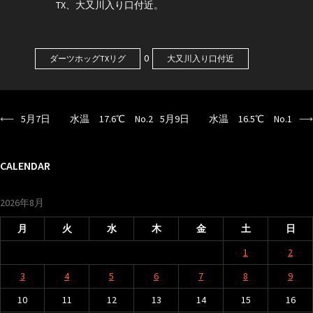
TX、大又川入り口付近。
0
ダーツホッグTXリグ
大又川入り口付近
⟵
5月7日 水温 17.6℃ No.2
5月9日 水温 16.5℃ No.1
⟶
投
稿
ナ
CALENDAR
ビ
2026年8月
ゲ
ー
月
火
水
木
金
土
日
シ
1
2
ョ
3
4
5
6
7
8
9
ン
10
11
12
13
14
15
16