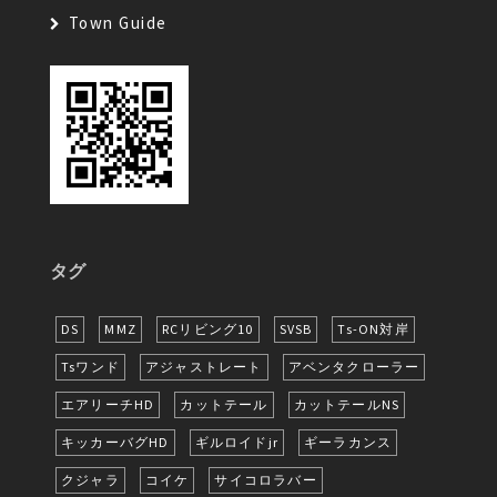
Town Guide
タグ
DS
MMZ
RCリビング10
SVSB
Ts-ON対岸
Tsワンド
アジャストレート
アベンタクローラー
エアリーチHD
カットテール
カットテールNS
キッカーバグHD
ギルロイドjr
ギーラカンス
クジャラ
コイケ
サイコロラバー