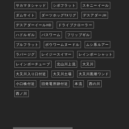
サカマタシャッド
シボフラット
スキニーイール
ダムサイト
ダーツホッグTXリグ
デスアダーJH
デスアダーイールHD
ドライブクローラー
ハドルギル
バスワーム
フリップギル
ブルフラット
ボウワームヌードル
ムシ系ルアー
ラバージグ
レイジースイマー
レインボーシャット
レインボーチューブ
北山川上流
大又川
大又川入り口付近
大又川土場
大又川黒潮ワンド
小口橋付近
旧発電所跡付近
本流
西の川
西ノ川