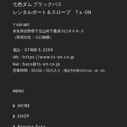
七色ダム ブラックバス
レンタルボート＆スロープ Tｓ-ON
〒639-3807
奈良県吉野郡下北山村下桑原小口８０８-３
（県境付近・小口橋横）
07468-5-2104
電話：
https://www.ts-on.co.jp
URL：
bass@ts-on.co.jp
Mail：
営業時間：日の出～日の入り
（電話予約受付日の出～18：00）
MENU
HOME
SHOP
Nanairo Data