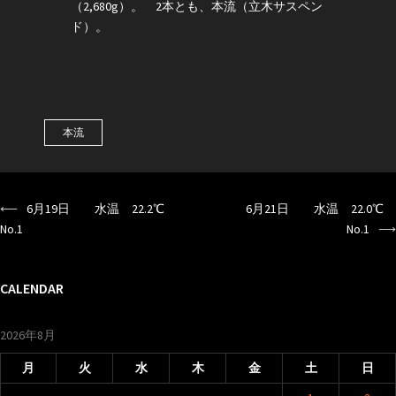
（2,680g）。 2本とも、本流（立木サスペン
ド）。
本流
⟵
6月19日 水温 22.2℃
6月21日 水温 22.0℃
投
No.1
No.1
⟶
稿
ナ
CALENDAR
ビ
ゲ
2026年8月
ー
月
火
水
木
金
土
日
シ