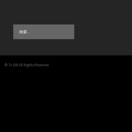
検
索:
© Ts-ON All Rights Reserved.