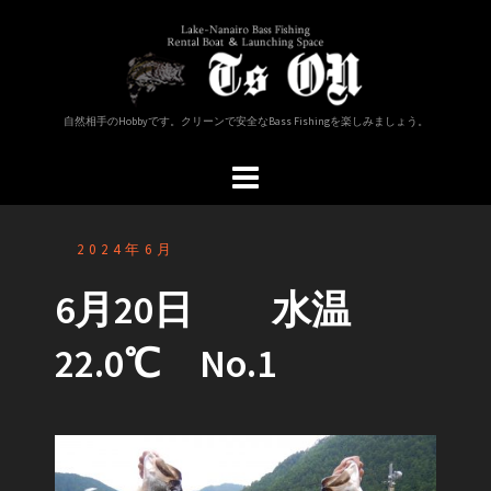
コ
ン
テ
ン
ツ
自然相手のHobbyです。クリーンで安全なBass Fishingを楽しみましょう。
へ
ス
キ
ッ
プ
2024年6月
6月20日 水温
22.0℃ No.1