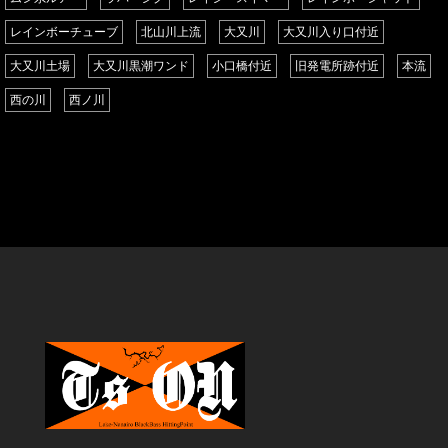
レインボーチューブ
北山川上流
大又川
大又川入り口付近
大又川土場
大又川黒潮ワンド
小口橋付近
旧発電所跡付近
本流
西の川
西ノ川