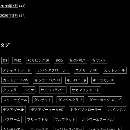
2026年7月
(41)
2026年8月
(14)
タグ
DS
MMZ
RCリビング10
SVSB
Ts-ON対岸
Tsワンド
アジャストレート
アベンタクローラー
エアリーチHD
カットテール
カットテールNS
キッカーバグHD
ギルロイドjr
ギーラカンス
クジャラ
コイケ
サイコロラバー
サカマタシャッド
スキニーイール
ダムサイト
ダンベルクラブ
ダーツホッグTXリグ
デスアダーJH
デスアダーイールHD
ドライブクローラー
ハドルギル
バスワーム
フリップギル
ブルフラット
ボウワームヌードル
ムシ系ルアー
ラバージグ
レイジースイマー
レインボーシャット