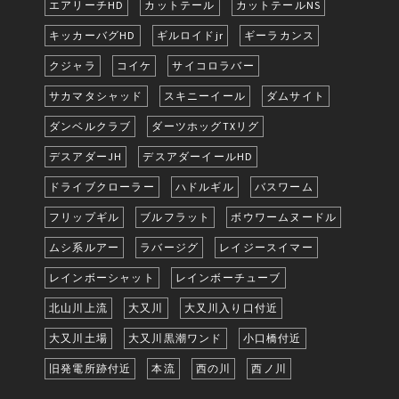
エアリーチHD
カットテール
カットテールNS
キッカーバグHD
ギルロイドjr
ギーラカンス
クジャラ
コイケ
サイコロラバー
サカマタシャッド
スキニーイール
ダムサイト
ダンベルクラブ
ダーツホッグTXリグ
デスアダーJH
デスアダーイールHD
ドライブクローラー
ハドルギル
バスワーム
フリップギル
ブルフラット
ボウワームヌードル
ムシ系ルアー
ラバージグ
レイジースイマー
レインボーシャット
レインボーチューブ
北山川上流
大又川
大又川入り口付近
大又川土場
大又川黒潮ワンド
小口橋付近
旧発電所跡付近
本流
西の川
西ノ川