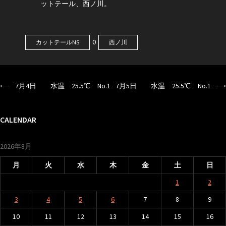
ットテール、西ノ川。
0
カットテールNS
西ノ川
⟵
7月4日 水温 25.5℃ No.1
7月5日 水温 25.5℃ No.1
⟶
投
稿
ナ
CALENDAR
ビ
2026年8月
ゲ
ー
月
火
水
木
金
土
日
シ
1
2
ョ
3
4
5
6
7
8
9
ン
10
11
12
13
14
15
16