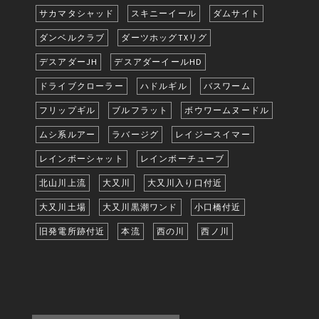
サカマタシャッド
スキニーイール
ダムサイト
ダンベルクラブ
ダーツホッグTXリグ
デスアダーJH
デスアダーイールHD
ドライブクローラー
ハドルギル
バスワーム
フリップギル
ブルフラット
ボウワームヌードル
ムシ系ルアー
ラバージグ
レイジースイマー
レインボーシャット
レインボーチューブ
北山川上流
大又川
大又川入り口付近
大又川土場
大又川黒潮ワンド
小口橋付近
旧発電所跡付近
本流
西の川
西ノ川