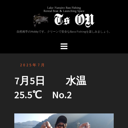
コ
ン
テ
ン
ツ
自然相手のHobbyです。クリーンで安全なBass Fishingを楽しみましょう。
へ
ス
キ
ッ
プ
2025年7月
7月5日 水温
25.5℃ No.2