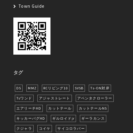
Town Guide
タグ
DS
MMZ
RCリビング10
SVSB
Ts-ON対岸
Tsワンド
アジャストレート
アベンタクローラー
エアリーチHD
カットテール
カットテールNS
キッカーバグHD
ギルロイドjr
ギーラカンス
クジャラ
コイケ
サイコロラバー