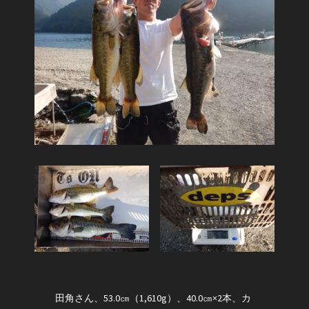
田角さん、53.0㎝（1,610g）、40.0㎝×2本、カ