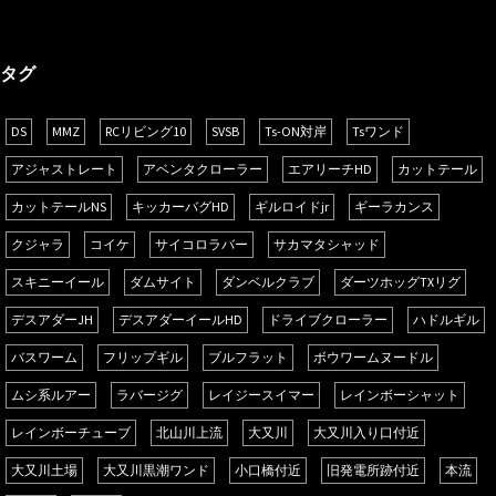
タグ
DS
MMZ
RCリビング10
SVSB
Ts-ON対岸
Tsワンド
アジャストレート
アベンタクローラー
エアリーチHD
カットテール
カットテールNS
キッカーバグHD
ギルロイドjr
ギーラカンス
クジャラ
コイケ
サイコロラバー
サカマタシャッド
スキニーイール
ダムサイト
ダンベルクラブ
ダーツホッグTXリグ
デスアダーJH
デスアダーイールHD
ドライブクローラー
ハドルギル
バスワーム
フリップギル
ブルフラット
ボウワームヌードル
ムシ系ルアー
ラバージグ
レイジースイマー
レインボーシャット
レインボーチューブ
北山川上流
大又川
大又川入り口付近
大又川土場
大又川黒潮ワンド
小口橋付近
旧発電所跡付近
本流