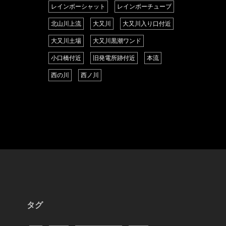
レインボーシャット
レインボーチューブ
北山川上流
大又川
大又川入り口付近
大又川土場
大又川黒潮ワンド
小口橋付近
旧発電所跡付近
本流
西の川
西ノ川
タグ