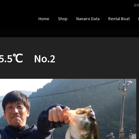
自然
Home
Shop
Nanairo Data
Rental Boat
5℃ No.2