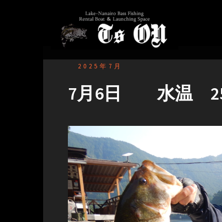
コ
ン
テ
ン
ツ
へ
2025年7月
ス
キ
7月6日 水温 25.
ッ
プ