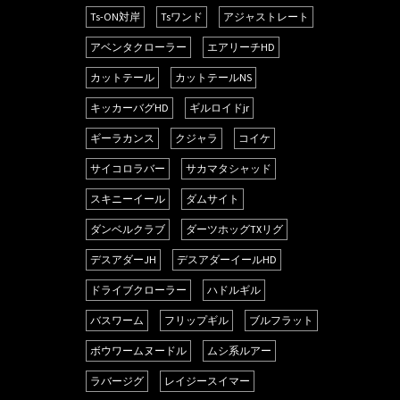
Ts-ON対岸
Tsワンド
アジャストレート
アベンタクローラー
エアリーチHD
カットテール
カットテールNS
キッカーバグHD
ギルロイドjr
ギーラカンス
クジャラ
コイケ
サイコロラバー
サカマタシャッド
スキニーイール
ダムサイト
ダンベルクラブ
ダーツホッグTXリグ
デスアダーJH
デスアダーイールHD
ドライブクローラー
ハドルギル
バスワーム
フリップギル
ブルフラット
ボウワームヌードル
ムシ系ルアー
ラバージグ
レイジースイマー