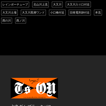
レインボーチューブ
北山川上流
大又川
大又川入り口付近
大又川土場
大又川黒潮ワンド
小口橋付近
旧発電所跡付近
本流
西の川
西ノ川