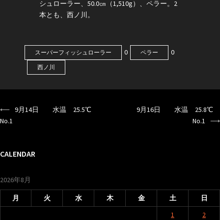
シュローラー、50.0㎝（1,510g）、ペラー。2
本とも、西ノ川。
0
0
スーパーフィッシュローラー
ペラー
西ノ川
⟵
9月14日 水温 25.5℃
9月16日 水温 25.8℃
投
No.1
No.1
⟶
稿
ナ
CALENDAR
ビ
ゲ
2026年8月
ー
月
火
水
木
金
土
日
シ
1
2
ョ