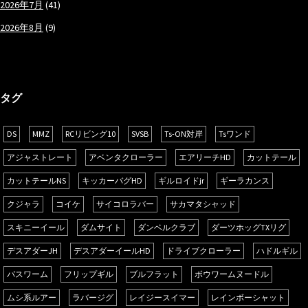
2026年7月
(41)
2026年8月
(9)
タグ
DS
MMZ
RCリビング10
SVSB
Ts-ON対岸
Tsワンド
アジャストレート
アベンタクローラー
エアリーチHD
カットテール
カットテールNS
キッカーバグHD
ギルロイドjr
ギーラカンス
クジャラ
コイケ
サイコロラバー
サカマタシャッド
スキニーイール
ダムサイト
ダンベルクラブ
ダーツホッグTXリグ
デスアダーJH
デスアダーイールHD
ドライブクローラー
ハドルギル
バスワーム
フリップギル
ブルフラット
ボウワームヌードル
ムシ系ルアー
ラバージグ
レイジースイマー
レインボーシャット