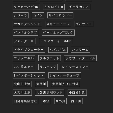
キッカーバグHD
ギルロイドjr
ギーラカンス
クジャラ
コイケ
サイコロラバー
サカマタシャッド
スキニーイール
ダムサイト
ダンベルクラブ
ダーツホッグTXリグ
デスアダーJH
デスアダーイールHD
ドライブクローラー
ハドルギル
バスワーム
フリップギル
ブルフラット
ボウワームヌードル
ムシ系ルアー
ラバージグ
レイジースイマー
レインボーシャット
レインボーチューブ
北山川上流
大又川
大又川入り口付近
大又川土場
大又川黒潮ワンド
小口橋付近
旧発電所跡付近
本流
西の川
西ノ川