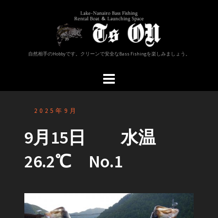
コ
ン
テ
ン
ツ
自然相手のHobbyです。クリーンで安全なBass Fishingを楽しみましょう。
へ
ス
キ
ッ
プ
2025年9月
9月15日 水温
26.2℃ No.1