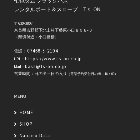
七色ダム ブラックバス
レンタルボート＆スロープ Tｓ-ON
〒639-3807
奈良県吉野郡下北山村下桑原小口８０８-３
（県境付近・小口橋横）
07468-5-2104
電話：
https://www.ts-on.co.jp
URL：
bass@ts-on.co.jp
Mail：
営業時間：日の出～日の入り
（電話予約受付日の出～18：00）
MENU
HOME
SHOP
Nanairo Data