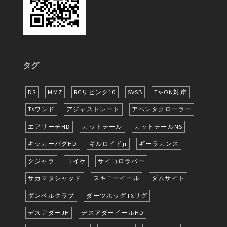
タグ
DS
MMZ
RCリビング10
SVSB
Ts-ON対岸
Tsワンド
アジャストレート
アベンタクローラー
エアリーチHD
カットテール
カットテールNS
キッカーバグHD
ギルロイドjr
ギーラカンス
クジャラ
コイケ
サイコロラバー
サカマタシャッド
スキニーイール
ダムサイト
ダンベルクラブ
ダーツホッグTXリグ
デスアダーJH
デスアダーイールHD