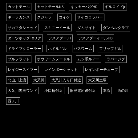
カットテール
カットテールNS
キッカーバグHD
ギルロイドjr
ギーラカンス
クジャラ
コイケ
サイコロラバー
サカマタシャッド
スキニーイール
ダムサイト
ダンベルクラブ
ダーツホッグTXリグ
デスアダーJH
デスアダーイールHD
ドライブクローラー
ハドルギル
バスワーム
フリップギル
ブルフラット
ボウワームヌードル
ムシ系ルアー
ラバージグ
レイジースイマー
レインボーシャット
レインボーチューブ
北山川上流
大又川
大又川入り口付近
大又川土場
大又川黒潮ワンド
小口橋付近
旧発電所跡付近
本流
西の川
西ノ川