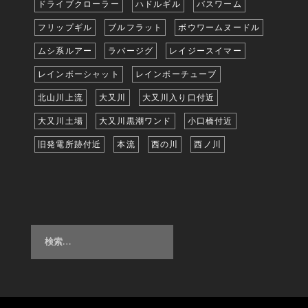
ドライブクローラー
ハドルギル
バスワーム
フリップギル
ブルフラット
ボウワームヌードル
ムシ系ルアー
ラバージグ
レイジースイマー
レインボーシャット
レインボーチューブ
北山川上流
大又川
大又川入り口付近
大又川土場
大又川黒潮ワンド
小口橋付近
旧発電所跡付近
本流
西の川
西ノ川
検
索: