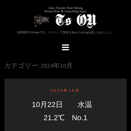
コ
ン
テ
ン
ツ
自然相手のHobbyです。クリーンで安全なBass Fishingを楽しみましょう。
へ
ス
キ
ッ
プ
カテゴリー: 2024年10月
2024年10月
10月22日 水温
21.2℃ No.1