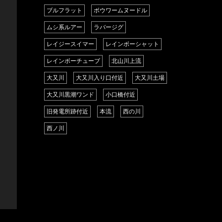
ブルフラット
ボウワームヌードル
ムシ系ルアー
ラバージグ
レイジースイマー
レインボーシャット
レインボーチューブ
北山川上流
大又川
大又川入り口付近
大又川土場
大又川黒潮ワンド
小口橋付近
旧発電所跡付近
本流
西の川
西ノ川