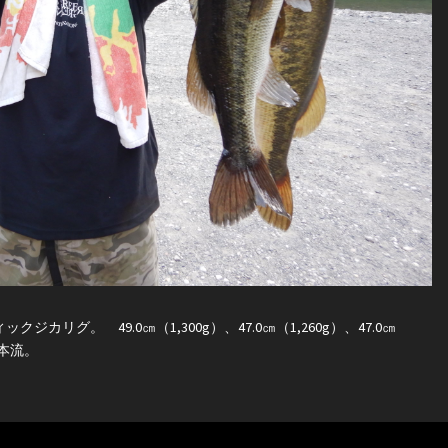
ジカリグ。 49.0㎝（1,300g）、47.0㎝（1,260g）、47.0㎝
て、本流。