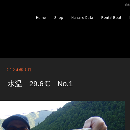
自然
Home
Shop
Nanairo Data
Rental Boat
2024年7月
 水温 29.6℃ No.1