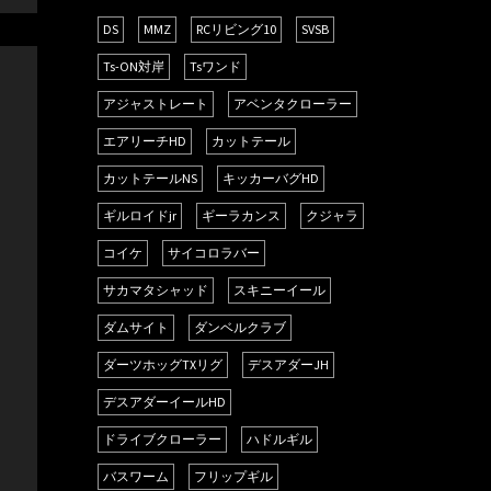
DS
MMZ
RCリビング10
SVSB
Ts-ON対岸
Tsワンド
アジャストレート
アベンタクローラー
エアリーチHD
カットテール
カットテールNS
キッカーバグHD
ギルロイドjr
ギーラカンス
クジャラ
コイケ
サイコロラバー
サカマタシャッド
スキニーイール
ダムサイト
ダンベルクラブ
ダーツホッグTXリグ
デスアダーJH
デスアダーイールHD
ドライブクローラー
ハドルギル
バスワーム
フリップギル