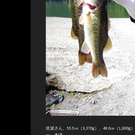
佐波さん、55.5㎝（3,370g）、48.0㎝（1,80