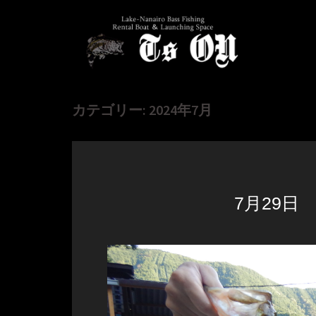
コ
ン
テ
ン
ツ
へ
ス
カテゴリー: 2024年7月
キ
ッ
プ
7月29日