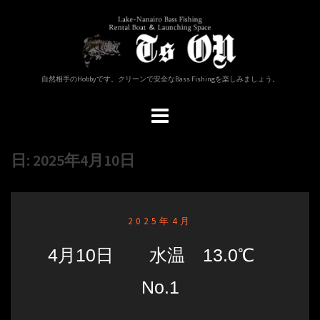
コ
ン
テ
ン
ツ
自然相手のHobbyです。クリーンで安全なBass Fishingを楽しみましょう。
へ
ス
キ
ッ
プ
日: 2025年4月10日
2025年4月
4月10日 水温 13.0℃
No.1