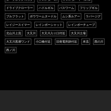
ドライブクローラー
ハドルギル
バスワーム
フリップギル
ブルフラット
ボウワームヌードル
ムシ系ルアー
ラバージグ
レイジースイマー
レインボーシャット
レインボーチューブ
北山川上流
大又川
大又川入り口付近
大又川土場
大又川黒潮ワンド
小口橋付近
旧発電所跡付近
本流
西の川
西ノ川