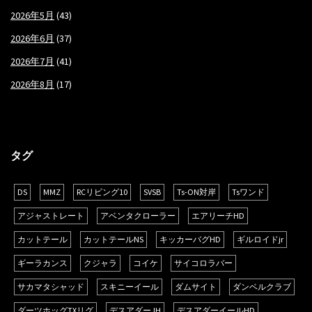
2026年5月
(43)
2026年6月
(37)
2026年7月
(41)
2026年8月
(17)
タグ
DS
MMZ
RCリビング10
SVSB
Ts-ON対岸
Tsワンド
アジャストレート
アベンタクローラー
エアリーチHD
カットテール
カットテールNS
キッカーバグHD
ギルロイドjr
ギーラカンス
クジャラ
コイケ
サイコロラバー
サカマタシャッド
スキニーイール
ダムサイト
ダンベルクラブ
ダーツホッグTXリグ
デスアダーJH
デスアダーイールHD