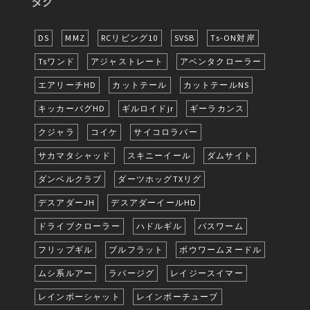
タグ
DS
MMZ
RCリビング10
SVSB
Ts-ON対岸
Tsワンド
アジャストレート
アベンタクローラー
エアリーチHD
カットテール
カットテールNS
キッカーバグHD
ギルロイドjr
ギーラカンス
クジャラ
コイケ
サイコロラバー
サカマタシャッド
スキニーイール
ダムサイト
ダンベルクラブ
ダーツホッグTXリグ
デスアダーJH
デスアダーイールHD
ドライブクローラー
ハドルギル
バスワーム
フリップギル
ブルフラット
ボウワームヌードル
ムシ系ルアー
ラバージグ
レイジースイマー
レインボーシャット
レインボーチューブ